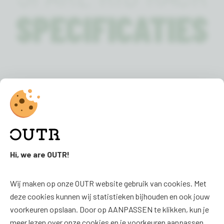
SPECIFICATIES
Kleur:
Niet van toepassing
Hi, we are OUTR!
FAQ
SOCIAL
Wij maken op onze OUTR website gebruik van cookies. Met
FAQ
Facebook
deze cookies kunnen wij statistieken bijhouden en ook jouw
Downloads
Instagram
voorkeuren opslaan. Door op AANPASSEN te klikken, kun je
meer lezen over onze cookies en je voorkeuren aanpassen.