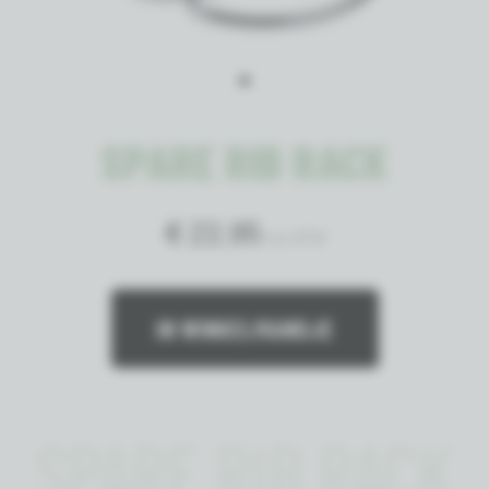
SPARE RIB RACK
€ 22,95
incl. BTW
IN WINKELMANDJE
SPARE RIB RACK