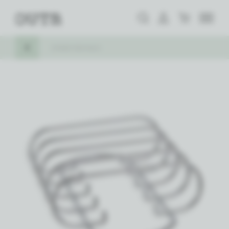
Zoeken
Aanmelden
Winkelwagen
Outr
MENU
KEER TERUG
SPARE RIB RACK