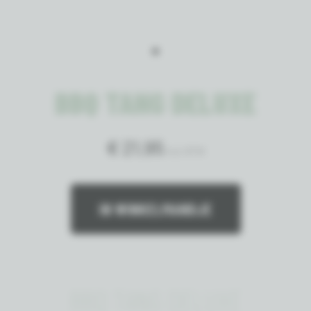
BBQ TANG DELUXE
€ 21,95
incl. BTW
IN WINKELMANDJE
BBQ TANG DELUXE