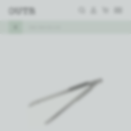
Zoeken
Aanmelden
Winkelwagen
Outr
MENU
KEER TERUG
BBQ TANG DELUXE