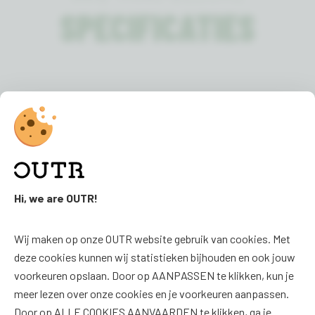
SPECIFICATIES
Kleur:
Niet van toepassing
Hi, we are OUTR!
FAQ
SOCIAL
Wij maken op onze OUTR website gebruik van cookies. Met
FAQ
Facebook
deze cookies kunnen wij statistieken bijhouden en ook jouw
Downloads
Instagram
voorkeuren opslaan. Door op AANPASSEN te klikken, kun je
meer lezen over onze cookies en je voorkeuren aanpassen.
Productoverzicht
Door op ALLE COOKIES AANVAARDEN te klikken, ga je