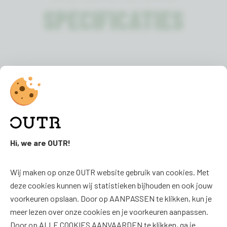
SPECIFICATIES
Kleur:
Niet van toepassing
Hi, we are OUTR!
FAQ
SOCIAL
Wij maken op onze OUTR website gebruik van cookies. Met
FAQ
Facebook
deze cookies kunnen wij statistieken bijhouden en ook jouw
Downloads
Instagram
voorkeuren opslaan. Door op AANPASSEN te klikken, kun je
meer lezen over onze cookies en je voorkeuren aanpassen.
Productoverzicht
Door op ALLE COOKIES AANVAARDEN te klikken, ga je