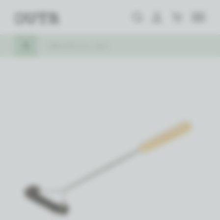
Zoeken
Aanmelden
Winkelwagen
Outr
MENU
KEER TERUG
BBQ BORSTEL LANG