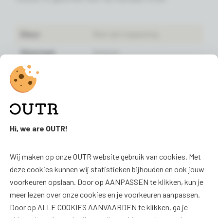
Kleur:
Niet van toepassing
Materiaal:
Gietijzer
Garantie:
2 jaar
Hi, we are OUTR!
FAQ
SOCIAL
Wij maken op onze OUTR website gebruik van cookies. Met
FAQ
Facebook
deze cookies kunnen wij statistieken bijhouden en ook jouw
Downloads
Instagram
voorkeuren opslaan. Door op AANPASSEN te klikken, kun je
meer lezen over onze cookies en je voorkeuren aanpassen.
Productoverzicht
Door op ALLE COOKIES AANVAARDEN te klikken, ga je