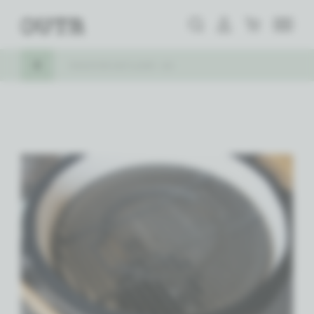
Zoeken
Aanmelden
Winkelwagen
Outr
MENU
KEER TERUG
ROOSTER GIETIJZER - 60