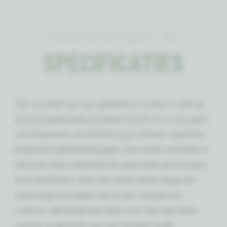
ROOSTER GIETIJZER - 60
SPECIFICATIES
Het voordeel van een gietijzeren rooster is dat de
warmte gelijkmatig verdeeld wordt en er dus geen
warmtepieken voorkomen op je rooster, waardoor
je gerecht gelijkmatig gaart. Een ander voordeel is
dat je je vlees makkelijk de typerende grillstrepen
kunt toedienen. Door het vlees halverwege een
kwartslag te draaien kan je een ruitpatroon
creëren. Werkelijk een feest voor het oog! Deze
rooster is geschikt voor de Kamado XL60.