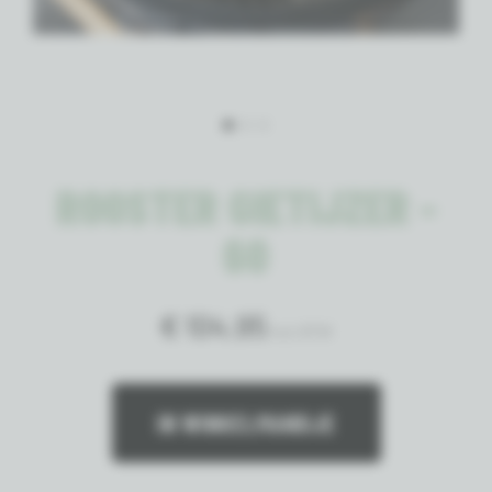
ROOSTER GIETIJZER -
60
€ 104,95
incl. BTW
IN WINKELMANDJE